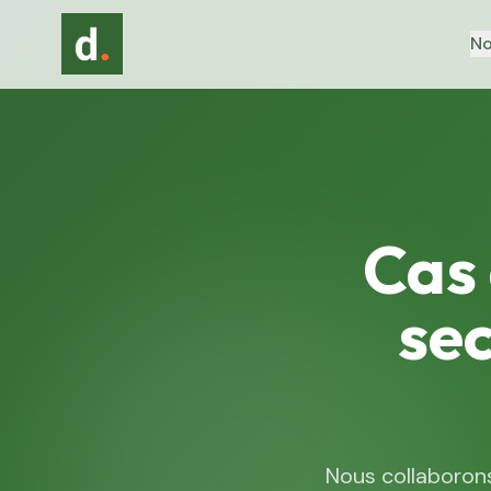
No
Cas 
se
Nous collaboron