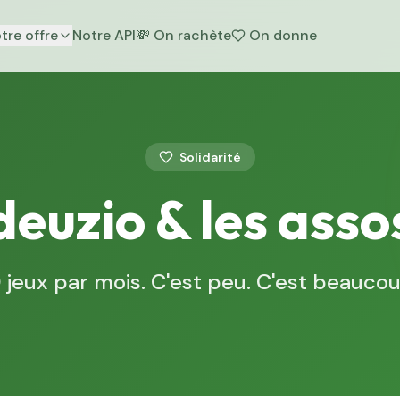
tre offre
Notre API
💸
On rachète
On donne
Solidarité
deuzio & les asso
0 jeux par mois. C'est peu. C'est beaucou